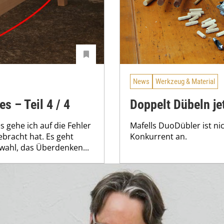
News
Werkzeug & Material
s – Teil 4 / 4
Doppelt Dübeln jet
 gehe ich auf die Fehler
Mafells DuoDübler ist nic
ebracht hat. Es geht
Konkurrent an.
swahl, das Überdenken...