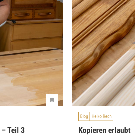
Blog
Heiko Rech
– Teil 3
Kopieren erlaubt