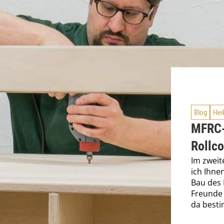
Blog
Hei
MFRC-
Rollco
Im zweit
ich Ihne
Bau des 
Freunde
da besti