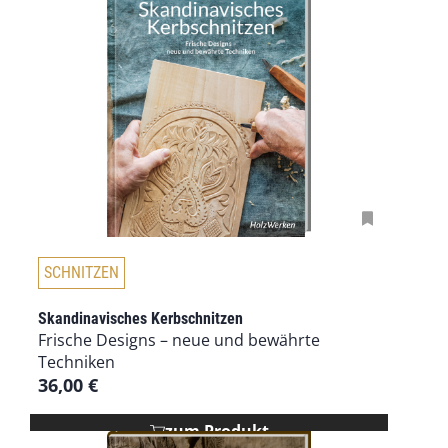
D
SCHNITZEN
i
e
Skandinavisches Kerbschnitzen
s
Frische Designs – neue und bewährte
e
Techniken
s
36,00
€
P
r
zum Produkt
o