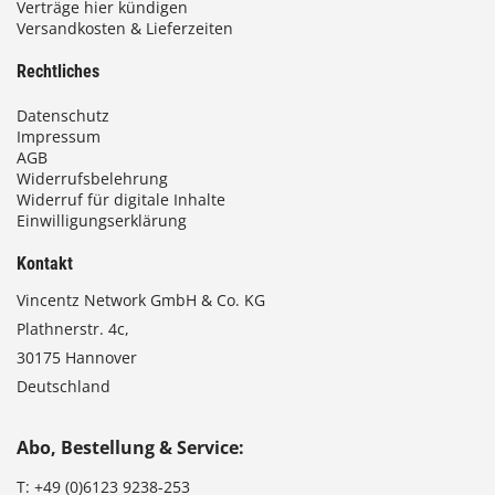
Verträge hier kündigen
s
Versandkosten & Lieferzeiten
e
i
Rechtliches
t
Datenschutz
e
Impressum
g
AGB
e
Widerrufsbelehrung
w
Widerruf für digitale Inhalte
ä
Einwilligungserklärung
h
l
Kontakt
t
Vincentz Network GmbH & Co. KG
w
Plathnerstr. 4c,
e
30175 Hannover
r
d
Deutschland
e
n
Abo, Bestellung & Service:
T:
+49 (0)6123 9238-253