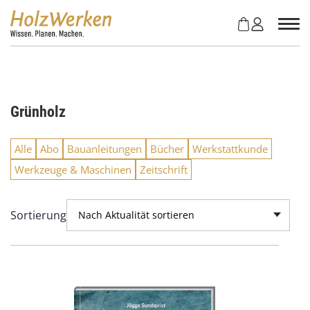
Z
u
m
I
n
h
a
Grünholz
l
t
s
Alle
Abo
Bauanleitungen
Bücher
Werkstattkunde
p
Werkzeuge & Maschinen
Zeitschrift
r
i
n
Sortierung
Nach Aktualität sortieren
g
e
n