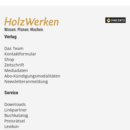
e
n
k
ö
n
n
Verlag
e
n
Das Team
a
Kontaktformular
u
Shop
Zeitschrift
f
Mediadaten
d
Abo-Kündigungsmodalitäten
e
Newsletteranmeldung
r
P
Service
r
o
Downloads
d
Linkpartner
Buchkatalog
u
Preisrätsel
k
Lexikon
t