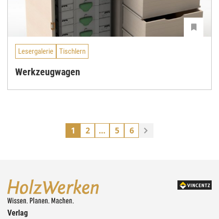
Lesergalerie
Tischlern
Werkzeugwagen
1
2
…
5
6
Verlag