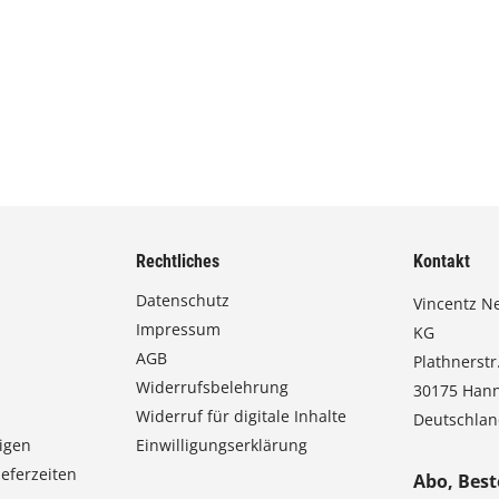
p
t
i
o
n
e
n
k
ö
n
n
Rechtliches
Kontakt
e
Datenschutz
Vincentz N
n
Impressum
a
KG
u
AGB
Plathnerstr.
f
Widerrufsbelehrung
30175 Han
d
Widerruf für digitale Inhalte
Deutschla
e
igen
Einwilligungserklärung
r
eferzeiten
P
Abo, Best