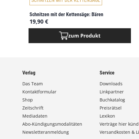
SCHNITZEN MIT DER KETTENSÄGE
r
p
e
t
r
Schnitzen mit der Kettensäge: Bären
i
19,90
€
e
o
V
n
a
zum Produkt
e
r
n
i
k
a
ö
n
n
t
n
Verlag
Service
e
e
n
Das Team
Downloads
n
a
Kontaktformular
Linkpartner
a
u
u
Shop
Buchkatalog
f
f
Zeitschrift
Preisrätsel
.
d
Mediadaten
Lexikon
D
e
i
Abo-Kündigungsmodalitäten
Verträge hier künd
r
e
Newsletteranmeldung
Versandkosten & Li
P
O