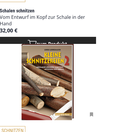
i
e
Schalen schnitzen
s
Vom Entwurf im Kopf zur Schale in der
e
Hand
s
32,00
€
P
r
zum Produkt
o
d
u
k
t
w
e
i
s
t
m
e
h
D
SCHNITZEN
r