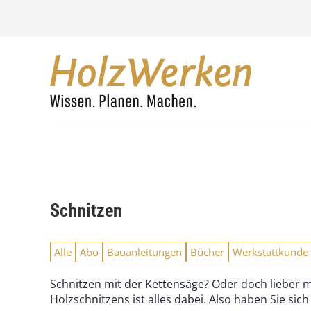
Z
u
m
I
n
h
a
l
t
s
p
r
i
n
Schnitzen
g
e
n
Alle
Abo
Bauanleitungen
Bücher
Werkstattkunde
Schnitzen mit der Kettensäge? Oder doch lieber
Holzschnitzens ist alles dabei. Also haben Sie si