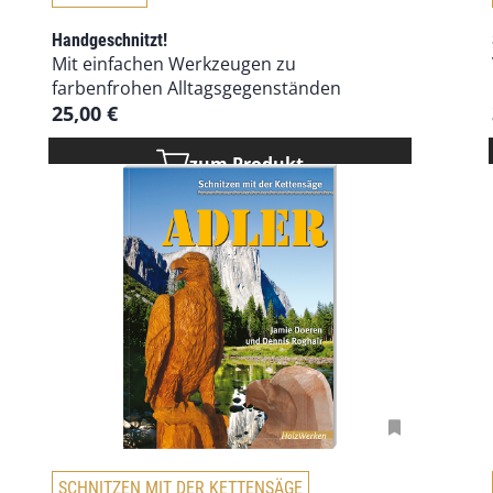
i
e
Handgeschnitzt!
s
Mit einfachen Werkzeugen zu
e
farbenfrohen Alltagsgegenständen
s
25,00
€
P
r
zum Produkt
o
d
u
k
t
w
e
i
s
t
m
e
h
SCHNITZEN MIT DER KETTENSÄGE
r