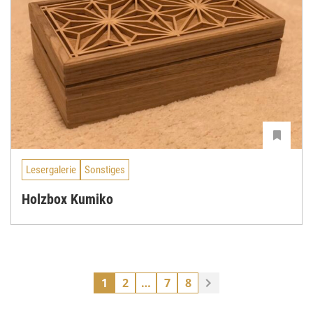
Lesergalerie
Sonstiges
Holzbox Kumiko
1
2
…
7
8