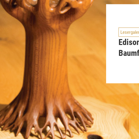
Lesergale
Ediso
Baum