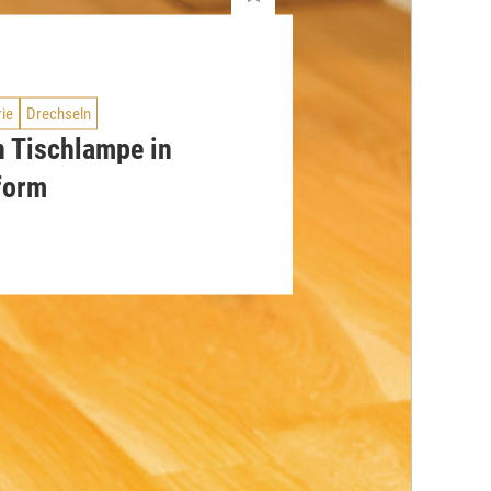
rie
Drechseln
n Tischlampe in
form