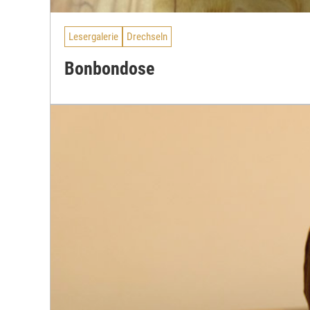
Lesergalerie
Drechseln
Bonbondose