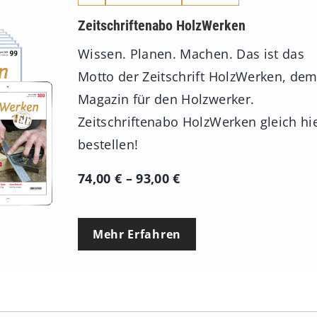
Zeitschriftenabo HolzWerken
Wissen. Planen. Machen. Das ist das
Motto der Zeitschrift HolzWerken, de
Magazin für den Holzwerker.
Zeitschriftenabo HolzWerken gleich hi
bestellen!
P
74,00
€
–
93,00
€
r
e
Mehr Erfahren
i
s
s
p