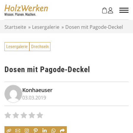
Z
u
m
I
Startseite
»
Lesergalerie
»
Dosen mit Pagode-Deckel
n
h
a
Lesergalerie
Drechseln
l
t
s
p
Dosen mit Pagode-Deckel
r
i
n
Konhaeuser
g
03.03.2019
e
n