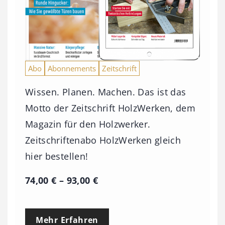
Abo
Abonnements
Zeitschrift
Wissen. Planen. Machen. Das ist das
Motto der Zeitschrift HolzWerken, dem
Magazin für den Holzwerker.
Zeitschriftenabo HolzWerken gleich
hier bestellen!
P
74,00
€
–
93,00
€
r
e
Mehr Erfahren