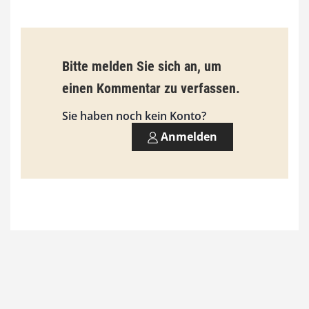
€
b
Bitte melden Sie sich an, um
i
einen Kommentar zu verfassen.
s
9
Sie haben noch kein Konto?
3
Anmelden
,
0
0
€