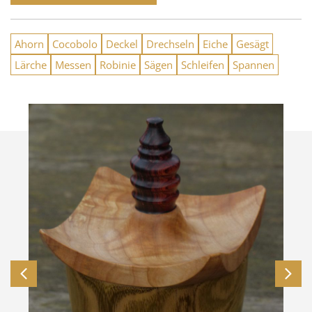
Ahorn
Cocobolo
Deckel
Drechseln
Eiche
Gesägt
Lärche
Messen
Robinie
Sägen
Schleifen
Spannen