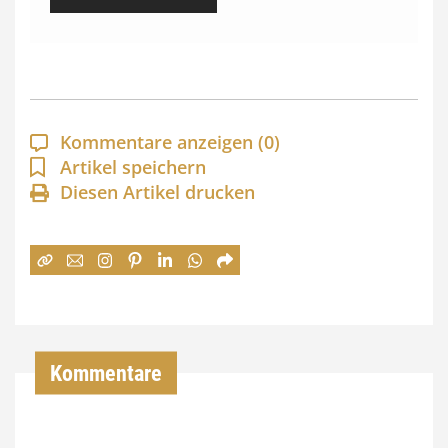
i
s
s
p
a
Kommentare anzeigen
(0)
n
Artikel speichern
Diesen Artikel drucken
n
e
:
7
4
,
Kommentare
0
0