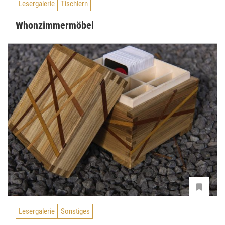
Lesergalerie
Tischlern
Whonzimmermöbel
Lesergalerie
Sonstiges