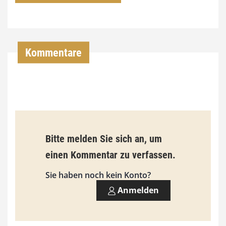
7
4
,
Kommentare
0
0
€
b
Bitte melden Sie sich an, um
i
einen Kommentar zu verfassen.
s
9
Sie haben noch kein Konto?
3
Anmelden
,
0