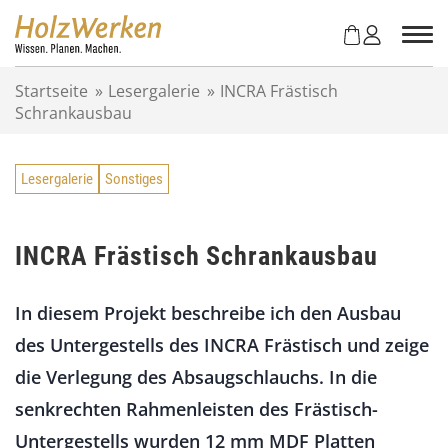
Z
u
m
I
Startseite
»
Lesergalerie
»
INCRA Frästisch
n
Schrankausbau
h
a
l
Lesergalerie
Sonstiges
t
s
p
r
INCRA Frästisch Schrankausbau
i
n
In diesem Projekt beschreibe ich den Ausbau
g
e
des Untergestells des INCRA Frästisch und zeige
n
die Verlegung des Absaugschlauchs. In die
senkrechten Rahmenleisten des Frästisch-
Untergestells wurden 12 mm MDF Platten