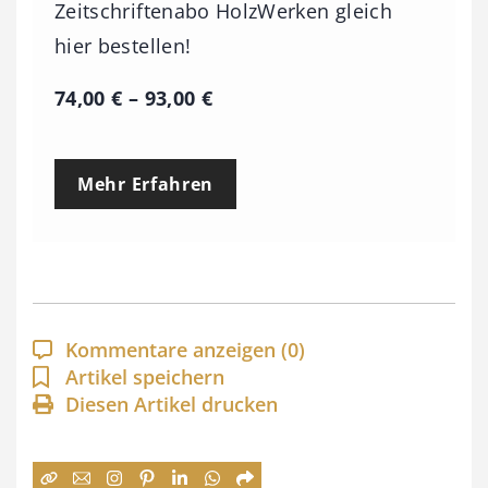
Zeitschriftenabo HolzWerken gleich
hier bestellen!
P
74,00
€
–
93,00
€
r
e
Mehr Erfahren
i
s
s
p
a
Kommentare anzeigen
(0)
n
Artikel speichern
Diesen Artikel drucken
n
e
: