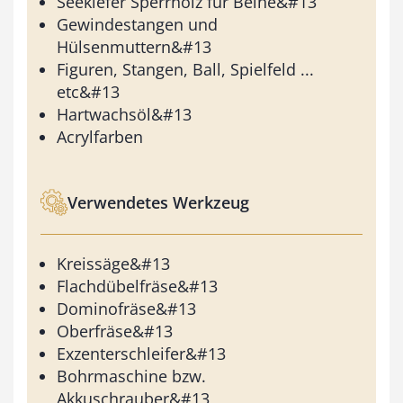
Seekiefer Sperrholz für Beine&#13
Gewindestangen und
Hülsenmuttern&#13
Figuren, Stangen, Ball, Spielfeld ...
etc&#13
Hartwachsöl&#13
Acrylfarben
Verwendetes Werkzeug
Kreissäge&#13
Flachdübelfräse&#13
Dominofräse&#13
Oberfräse&#13
Exzenterschleifer&#13
Bohrmaschine bzw.
Akkuschrauber&#13