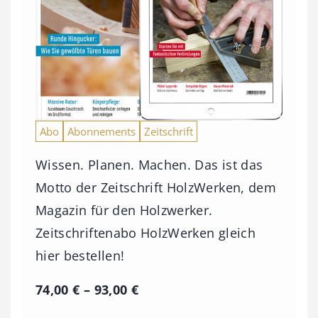
Abo
Abonnements
Zeitschrift
Wissen. Planen. Machen. Das ist das
Motto der Zeitschrift HolzWerken, dem
Magazin für den Holzwerker.
Zeitschriftenabo HolzWerken gleich
hier bestellen!
P
74,00
€
–
93,00
€
r