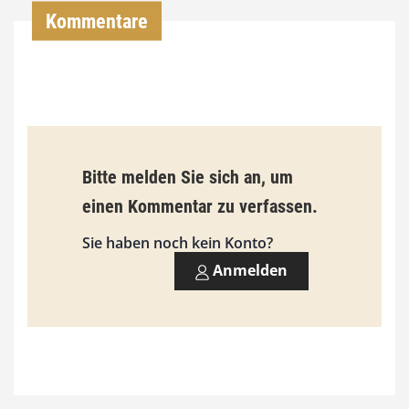
Kommentare
0
€
b
i
s
Bitte melden Sie sich an, um
9
einen Kommentar zu verfassen.
3
Sie haben noch kein Konto?
,
Anmelden
0
0
€