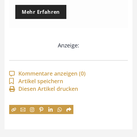
e
Mehr Erfahren
i
s
s
Anzeige:
p
a
n
Kommentare anzeigen
(0)
n
Artikel speichern
e
Diesen Artikel drucken
:
7
4
,
0