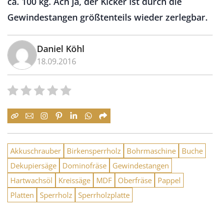
ca. 100 kg. Ach ja, der Kicker ist durch die
Gewindestangen größtenteils wieder zerlegbar.
Daniel Köhl
18.09.2016
Akkuschrauber
Birkensperrholz
Bohrmaschine
Buche
Dekupiersäge
Dominofräse
Gewindestangen
Hartwachsöl
Kreissäge
MDF
Oberfräse
Pappel
Platten
Sperrholz
Sperrholzplatte