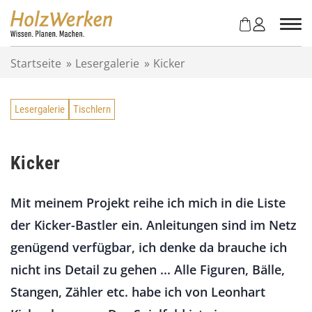
Z
u
m
I
Startseite
»
Lesergalerie
»
Kicker
n
h
a
Lesergalerie
Tischlern
l
t
s
p
Kicker
r
i
Mit meinem Projekt reihe ich mich in die Liste
n
g
der Kicker-Bastler ein. Anleitungen sind im Netz
e
genügend verfügbar, ich denke da brauche ich
n
nicht ins Detail zu gehen ... Alle Figuren, Bälle,
Stangen, Zähler etc. habe ich von Leonhart