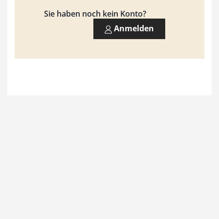
9
Sie haben noch kein Konto?
3
Anmelden
,
0
0
€