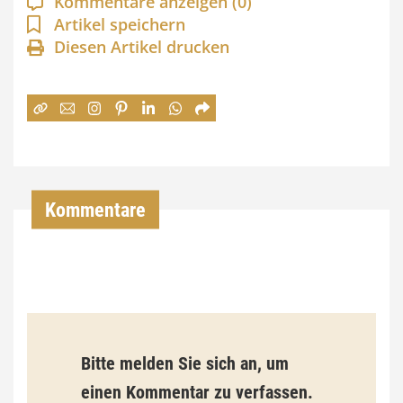
Kommentare anzeigen
(0)
n
Artikel speichern
Diesen Artikel drucken
n
e
:
7
4
,
Kommentare
0
0
€
b
Bitte melden Sie sich an, um
i
einen Kommentar zu verfassen.
s