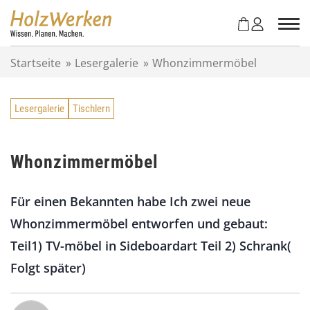
Z
u
m
I
Startseite
»
Lesergalerie
»
Whonzimmermöbel
n
h
a
Lesergalerie
Tischlern
l
t
s
p
Whonzimmermöbel
r
i
Für einen Bekannten habe Ich zwei neue
n
g
Whonzimmermöbel entworfen und gebaut:
e
Teil1) TV-möbel in Sideboardart Teil 2) Schrank(
n
Folgt später)