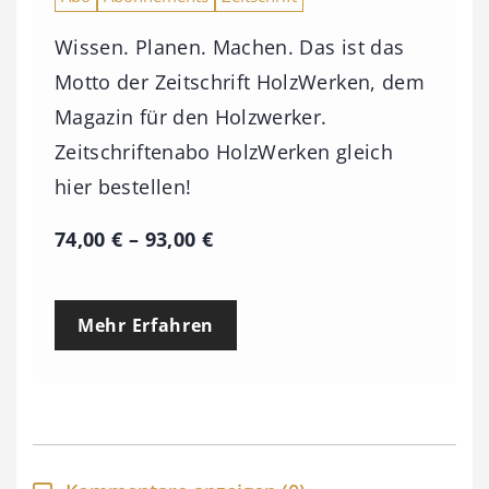
Wissen. Planen. Machen. Das ist das
Motto der Zeitschrift HolzWerken, dem
Magazin für den Holzwerker.
Zeitschriftenabo HolzWerken gleich
hier bestellen!
P
74,00
€
–
93,00
€
r
e
Mehr Erfahren
i
s
s
p
a