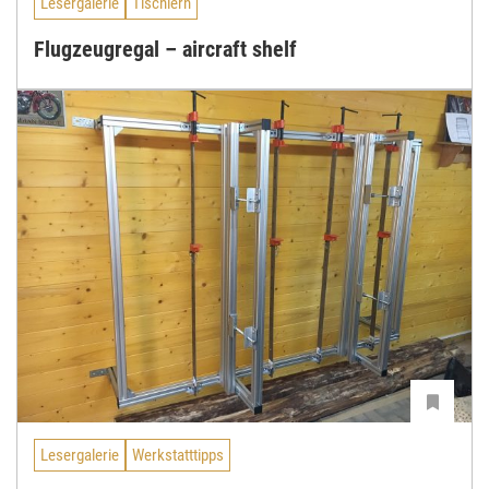
Lesergalerie
Tischlern
Flugzeugregal – aircraft shelf
Lesergalerie
Werkstatttipps