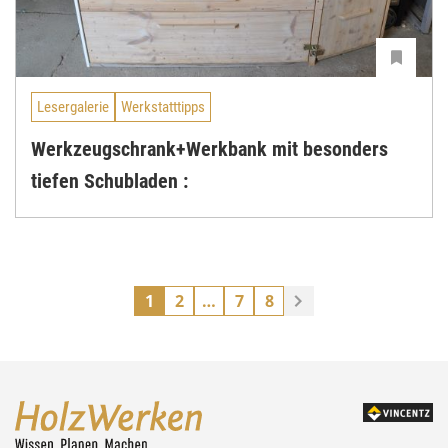
Lesergalerie
Werkstatttipps
Werkzeugschrank+Werkbank mit besonders
tiefen Schubladen :
1
2
…
7
8