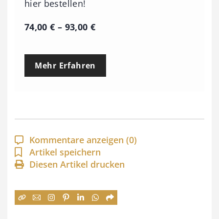
hier bestellen!
P
74,00
€
–
93,00
€
r
e
Mehr Erfahren
i
s
s
p
a
Kommentare anzeigen
(0)
n
Artikel speichern
Diesen Artikel drucken
n
e
:
7