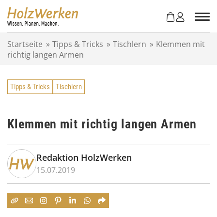
Z
u
m
I
Startseite
»
Tipps & Tricks
»
Tischlern
»
Klemmen mit
n
richtig langen Armen
h
a
l
Tipps & Tricks
Tischlern
t
s
p
r
Klemmen mit richtig langen Armen
i
n
g
Redaktion HolzWerken
e
15.07.2019
n