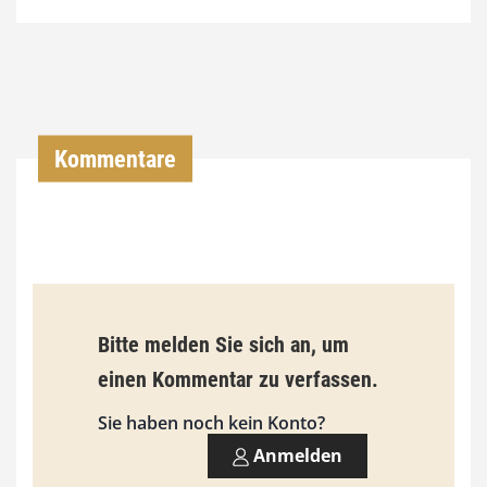
4
,
0
0
Kommentare
€
b
i
s
9
Bitte melden Sie sich an, um
3
einen Kommentar zu verfassen.
,
Sie haben noch kein Konto?
0
Anmelden
0