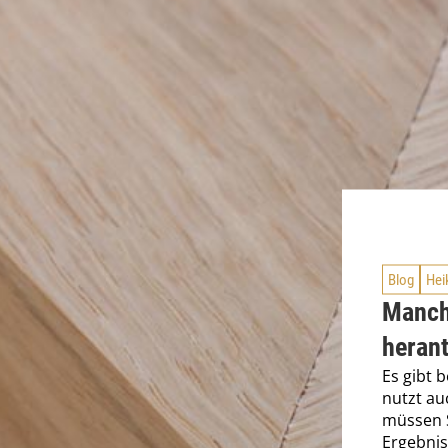
Blog
Hei
Manch
heran
Es gibt 
nutzt a
müssen S
Ergebnis