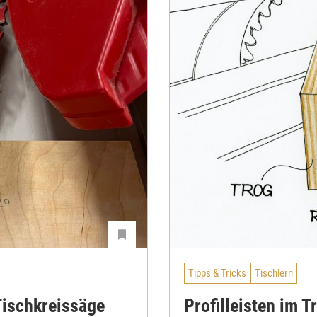
Tipps & Tricks
Tischlern
Tischkreissäge
Profilleisten im T