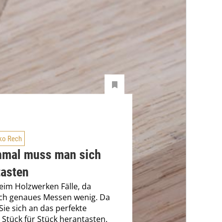
ko Rech
mal muss man sich
tasten
beim Holzwerken Fälle, da
uch genaues Messen wenig. Da
ie sich an das perfekte
 Stück für Stück herantasten.