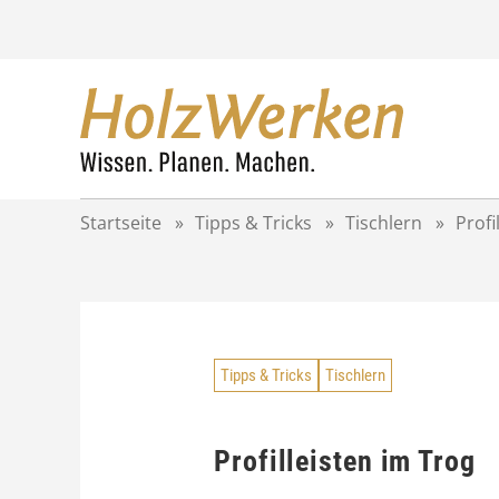
Z
u
m
I
n
h
a
l
t
Startseite
»
Tipps & Tricks
»
Tischlern
»
Profi
s
p
r
i
n
g
Tipps & Tricks
Tischlern
e
n
Profilleisten im Trog