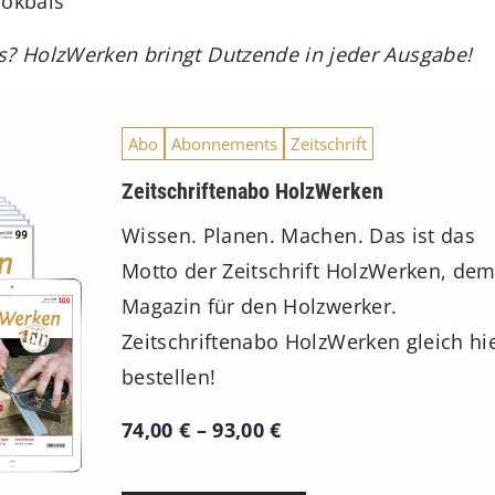
Brokbals
s? HolzWerken bringt Dutzende in jeder Ausgabe!
Abo
Abonnements
Zeitschrift
Zeitschriftenabo HolzWerken
Wissen. Planen. Machen. Das ist das
Motto der Zeitschrift HolzWerken, de
Magazin für den Holzwerker.
Zeitschriftenabo HolzWerken gleich hi
bestellen!
P
74,00
€
–
93,00
€
r