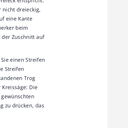
reieck entspricht.
 nicht dreieckig,
uf eine Kante
zwerker beim
 der Zuschnitt auf
Sie einen Streifen
re Streifen
standenen Trog
 Kreissäge: Die
m gewünschten
ag zu drücken, das