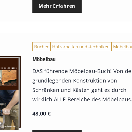
e
Mehr Erfahren
i
s
s
p
Bücher
Holzarbeiten und -techniken
Möbelba
a
n
Möbelbau
n
DAS führende Möbelbau-Buch! Von de
e
grundlegenden Konstruktion von
:
Schränken und Kästen geht es durch
7
wirklich ALLE Bereiche des Möbelbaus
4
48,00
€
,
0