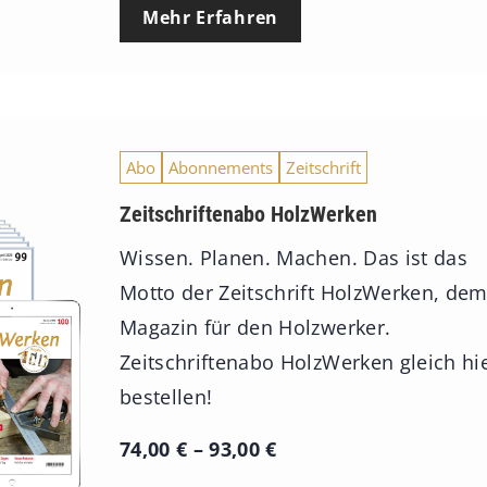
0
Mehr Erfahren
€
b
i
Abo
Abonnements
Zeitschrift
s
9
Zeitschriftenabo HolzWerken
3
Wissen. Planen. Machen. Das ist das
,
Motto der Zeitschrift HolzWerken, de
0
Magazin für den Holzwerker.
0
Zeitschriftenabo HolzWerken gleich hi
bestellen!
€
P
74,00
€
–
93,00
€
r