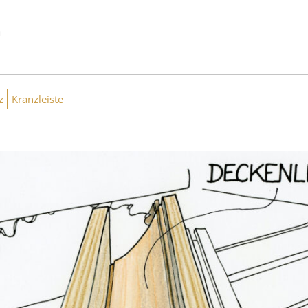
n
z
Kranzleiste