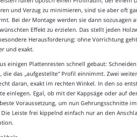
isten füllen optisch einen Profilraum, der einem D
en und Verzug zu minimieren, sind sie aber oft gar
rmt. Bei der Montage werden sie dann sozusagen a
wünschten Effekt zu erzielen. Das stellt jeden Hol
 besondere Herausforderung: ohne Vorrichtung geht
er und exakt.
us einigen Plattenresten schnell gebaut: Schneiden 
e, die das „aufgestellte“ Profil einnimmt. Zwei weite
recht daran, exakt im rechten Winkel. In den so ent
te einlegen. Egal, ob mit der Kappsäge oder auf der
e beste Voraussetzung, um nun Gehrungsschnitte i
Die Leiste frei kippelnd einfach nur an den Anschl
ption.