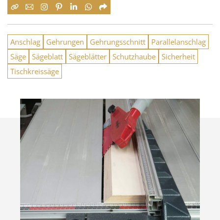
Anschlag
Gehrungen
Gehrungsschnitt
Parallelanschlag
Säge
Sägeblatt
Sägeblätter
Schutzhaube
Sicherheit
Tischkreissäge