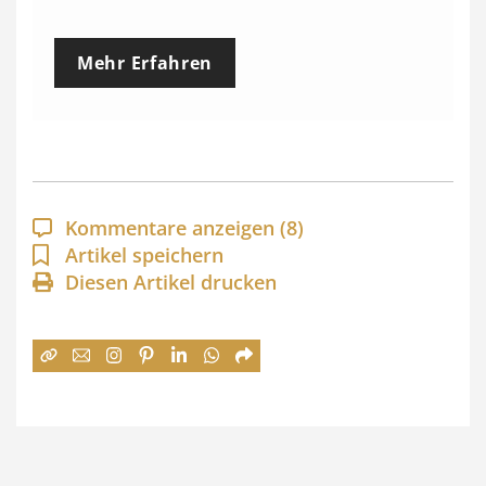
r
e
Mehr Erfahren
i
s
s
p
a
Kommentare anzeigen
(8)
n
Artikel speichern
Diesen Artikel drucken
n
e
:
7
4
,