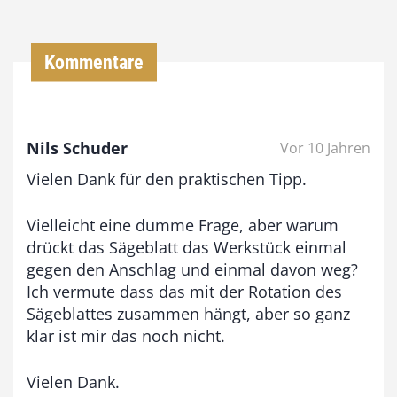
0
0
Kommentare
€
b
Nils Schuder
Vor 10 Jahren
i
Vielen Dank für den praktischen Tipp.
s
9
Vielleicht eine dumme Frage, aber warum
3
drückt das Sägeblatt das Werkstück einmal
,
gegen den Anschlag und einmal davon weg?
Ich vermute dass das mit der Rotation des
0
Sägeblattes zusammen hängt, aber so ganz
0
klar ist mir das noch nicht.
€
Vielen Dank.