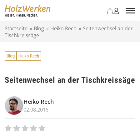
Z
u
m
I
Startseite
»
Blog
»
Heiko Rech
»
Seitenwechsel an der
n
Tischkreissäge
h
a
l
Blog
Heiko Rech
t
s
p
r
Seitenwechsel an der Tischkreissäge
i
n
g
Heiko Rech
e
02.08.2016
n