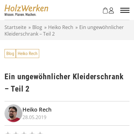
Z
u
m
I
Startseite
»
Blog
»
Heiko Rech
»
Ein ungewöhnlicher
n
Kleiderschrank – Teil 2
h
a
l
Blog
Heiko Rech
t
s
p
r
Ein ungewöhnlicher Kleiderschrank
i
– Teil 2
n
g
e
n
Heiko Rech
28.05.2019