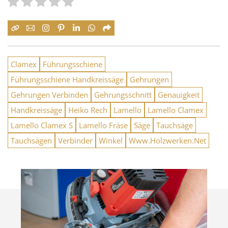
Clamex
Führungsschiene
Führungsschiene Handkreissäge
Gehrungen
Gehrungen Verbinden
Gehrungsschnitt
Genauigkeit
Handkreissäge
Heiko Rech
Lamello
Lamello Clamex
Lamello Clamex S
Lamello Fräse
Säge
Tauchsäge
Tauchsägen
Verbinder
Winkel
Www.Holzwerken.Net