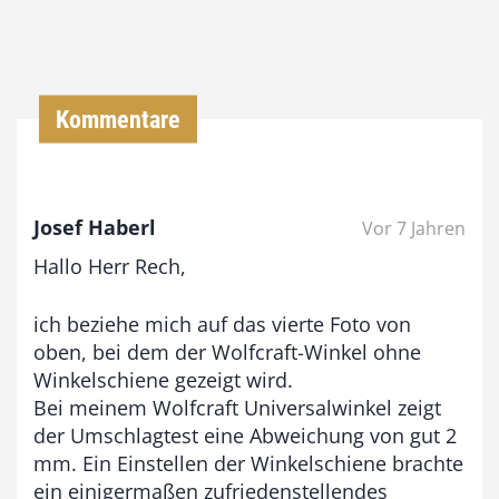
,
0
0
Kommentare
€
b
Josef Haberl
Vor 7 Jahren
i
Hallo Herr Rech,
s
9
ich beziehe mich auf das vierte Foto von
3
oben, bei dem der Wolfcraft-Winkel ohne
,
Winkelschiene gezeigt wird.
Bei meinem Wolfcraft Universalwinkel zeigt
0
der Umschlagtest eine Abweichung von gut 2
0
mm. Ein Einstellen der Winkelschiene brachte
ein einigermaßen zufriedenstellendes