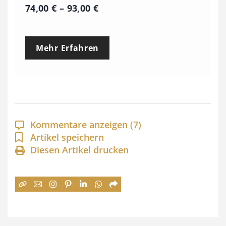
P
74,00
€
–
93,00
€
r
e
Mehr Erfahren
i
s
s
p
a
Kommentare anzeigen
(7)
n
Artikel speichern
Diesen Artikel drucken
n
e
:
7
4