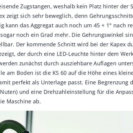
isende Zugstangen, weshalb kein Platz hinter der
ex zeigt sich sehr beweglich, denn Gehrungsschnitt
tig kann das Aggregat auch noch um 45 + 1° nach r
 sogar noch ein Grad mehr. Die Gehrungswinkel sin
ellbar. Der kommende Schnitt wird bei der Kapex d
ezeigt, der durch eine LED-Leuchte hinter dem Werk
erden zunächst durch ausziehbare Auflagen unters
ile am Boden ist die KS 60 auf die Höhe eines klein
amit perfekt als Unterlage passt. Eine Begrenzung d
 Nuten) und eine Drehzahleinstellung für die Anpa
ie Maschine ab.