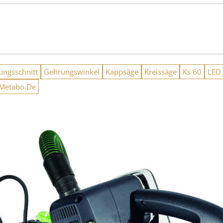
n
ungsschnitt
Gehrungswinkel
Kappsäge
Kreissäge
Ks 60
LED
etabo.De