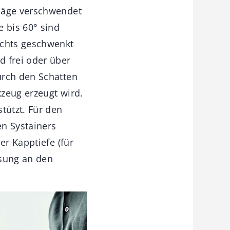
 Säge verschwendet
e bis 60° sind
echts geschwenkt
d frei oder über
urch den Schatten
zeug erzeugt wird.
tützt. Für den
en Systainers
er Kapptiefe (für
ssung an den