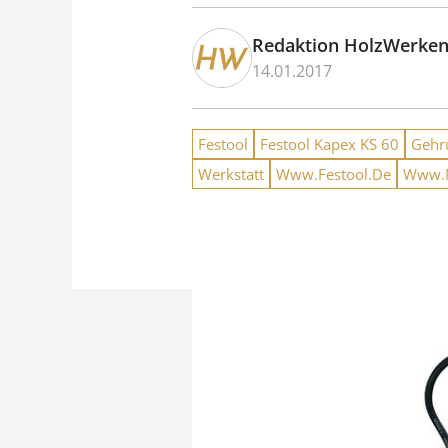
Redaktion HolzWerke
14.01.2017
Festool
Festool Kapex KS 60
Gehr
Werkstatt
Www.Festool.De
Www.M