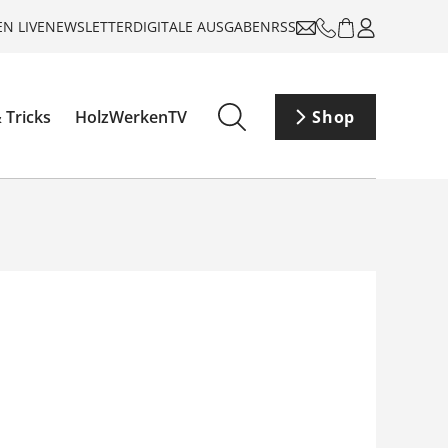
N LIVE
NEWSLETTER
DIGITALE AUSGABEN
RSS
 Tricks
HolzWerkenTV
Shop