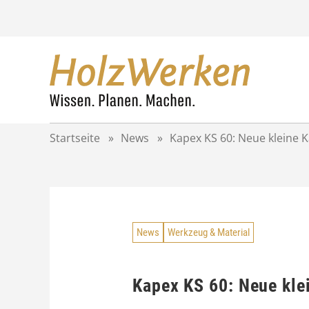
Z
u
m
I
n
h
a
l
t
Startseite
»
News
»
Kapex KS 60: Neue kleine 
s
p
r
i
n
g
News
Werkzeug & Material
e
n
Kapex KS 60: Neue kle