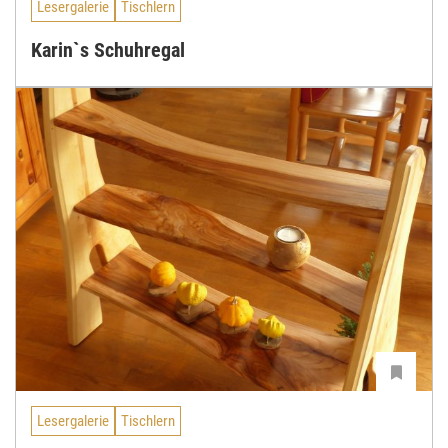
Lesergalerie
Tischlern
Karin`s Schuhregal
Lesergalerie
Tischlern