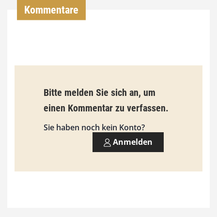
Kommentare
€
b
i
s
9
Bitte melden Sie sich an, um
3
einen Kommentar zu verfassen.
,
Sie haben noch kein Konto?
0
Anmelden
0
€