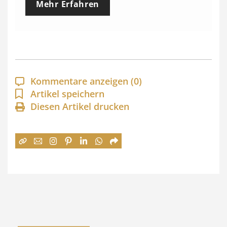
Mehr Erfahren
i
s
s
p
a
Kommentare anzeigen
(0)
n
Artikel speichern
Diesen Artikel drucken
n
e
:
7
4
,
0
0