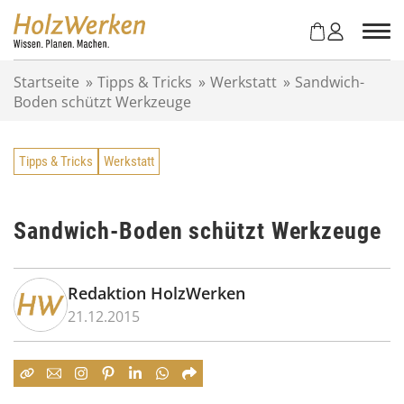
Z
u
m
I
Startseite
»
Tipps & Tricks
»
Werkstatt
»
Sandwich-
n
Boden schützt Werkzeuge
h
a
l
Tipps & Tricks
Werkstatt
t
s
p
r
Sandwich-Boden schützt Werkzeuge
i
n
g
Redaktion HolzWerken
e
21.12.2015
n