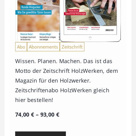
Abo
Abonnements
Zeitschrift
Wissen. Planen. Machen. Das ist das
Motto der Zeitschrift HolzWerken, dem
Magazin für den Holzwerker.
Zeitschriftenabo HolzWerken gleich
hier bestellen!
P
74,00
€
–
93,00
€
r
e