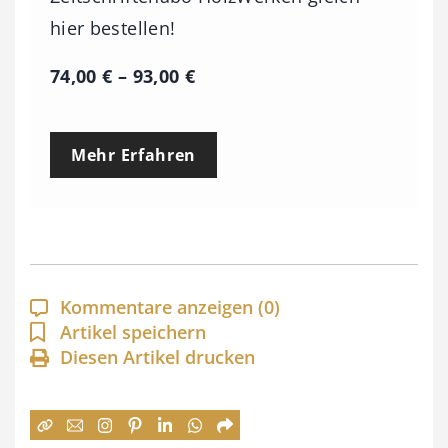
hier bestellen!
P
74,00
€
–
93,00
€
r
e
Mehr Erfahren
i
s
s
p
a
Kommentare anzeigen
(0)
n
Artikel speichern
Diesen Artikel drucken
n
e
: