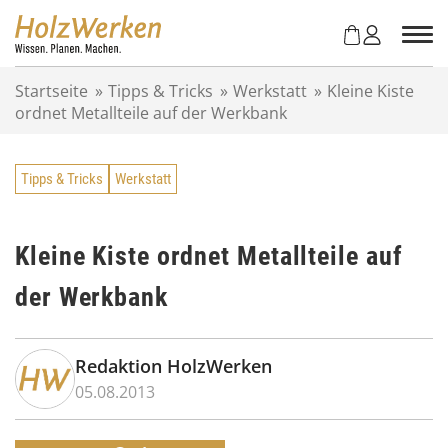
Z
u
m
I
Startseite
»
Tipps & Tricks
»
Werkstatt
»
Kleine Kiste
n
ordnet Metallteile auf der Werkbank
h
a
l
Tipps & Tricks
Werkstatt
t
s
p
r
Kleine Kiste ordnet Metallteile auf
i
der Werkbank
n
g
e
n
Redaktion HolzWerken
05.08.2013