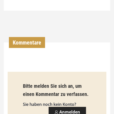
7
4
,
0
0
Kommentare
€
b
i
s
9
Bitte melden Sie sich an, um
3
einen Kommentar zu verfassen.
,
Sie haben noch kein Konto?
0
Anmelden