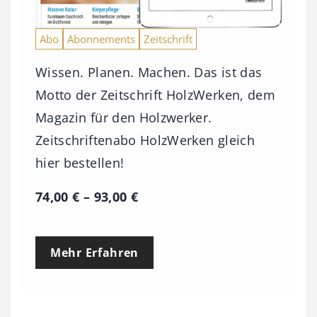
Abo
Abonnements
Zeitschrift
Wissen. Planen. Machen. Das ist das
Motto der Zeitschrift HolzWerken, dem
Magazin für den Holzwerker.
Zeitschriftenabo HolzWerken gleich
hier bestellen!
P
74,00
€
–
93,00
€
r
e
Mehr Erfahren
i
s
s