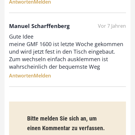
Antworten
Melden
i
s
9
Manuel Scharffenberg
Vor 7 Jahren
3
Gute Idee
meine GMF 1600 ist letzte Woche gekommen
,
und wird jetzt fest in den Tisch eingebaut.
0
Zum wechseln einfach ausklemmen ist
0
wahrscheinlich der bequemste Weg
Antworten
Melden
€
Bitte melden Sie sich an, um
einen Kommentar zu verfassen.