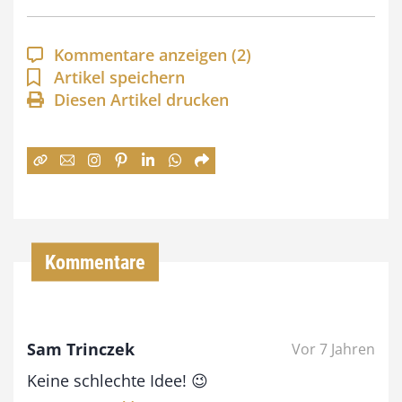
p
a
Kommentare anzeigen
(2)
n
Artikel speichern
Diesen Artikel drucken
n
e
:
7
4
,
Kommentare
0
0
Sam Trinczek
Vor 7 Jahren
€
Keine schlechte Idee! 😉
b