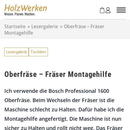
Z
u
m
I
Startseite
»
Lesergalerie
»
Oberfräse – Fräser
n
Montagehilfe
h
a
l
Lesergalerie
Tischlern
t
s
p
r
Oberfräse – Fräser Montagehilfe
i
n
Ich verwende die Bosch Professional 1600
g
e
Oberfräse. Beim Wechseln der Fräser ist die
n
Maschine schlecht zu Halten. Dafür habe ich die
Montagehilfe angefertigt. Die Maschine ist nun
sicher zu Halten und rollt nicht weg. Das Fräser