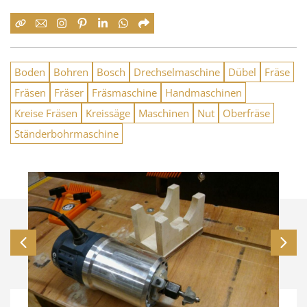
Boden
Bohren
Bosch
Drechselmaschine
Dübel
Fräse
Fräsen
Fräser
Fräsmaschine
Handmaschinen
Kreise Fräsen
Kreissäge
Maschinen
Nut
Oberfräse
Ständerbohrmaschine