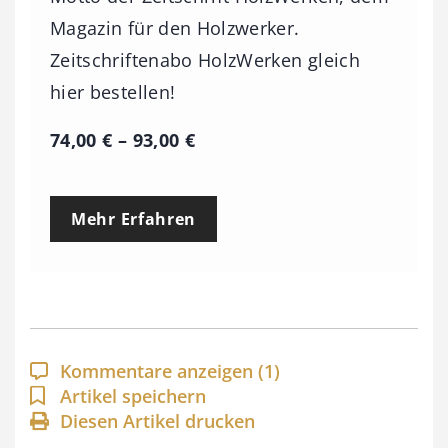
Magazin für den Holzwerker.
Zeitschriftenabo HolzWerken gleich
hier bestellen!
P
74,00
€
–
93,00
€
r
e
Mehr Erfahren
i
s
s
p
a
Kommentare anzeigen
(1)
n
Artikel speichern
Diesen Artikel drucken
n