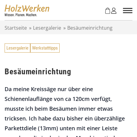
Z
u
m
I
Startseite
»
Lesergalerie
»
Besäumeinrichtung
n
h
a
Lesergalerie
Werkstatttipps
l
t
s
p
Besäumeinrichtung
r
i
Da meine Kreissäge nur über eine
n
g
Schienenlauflänge von ca 120cm verfügt,
e
musste ich beim Besäumen immer etwas
n
tricksen. Ich habe dazu bisher ein überzählige
Parkettdiele (13mm) unten mit einer Leiste