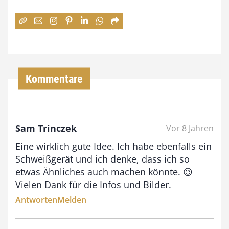
e
:
7
4
,
Kommentare
0
0
Sam Trinczek
Vor 8 Jahren
€
Eine wirklich gute Idee. Ich habe ebenfalls ein
b
Schweißgerät und ich denke, dass ich so
i
etwas Ähnliches auch machen könnte. 😉
Vielen Dank für die Infos und Bilder.
s
Antworten
Melden
9
3