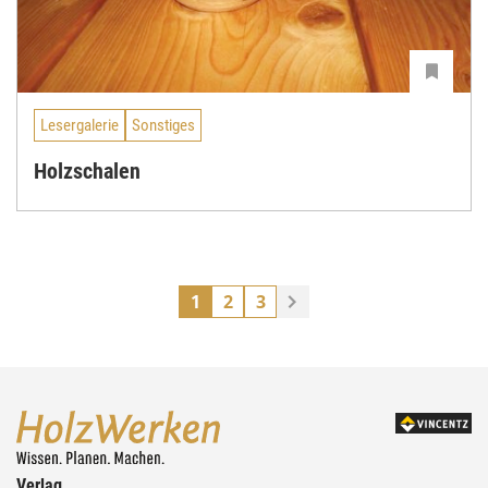
Lesergalerie
Sonstiges
Holzschalen
1
2
3
Verlag