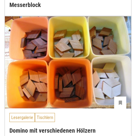
Messerblock
Lesergalerie
Tischlern
Domino mit verschiedenen Hölzern