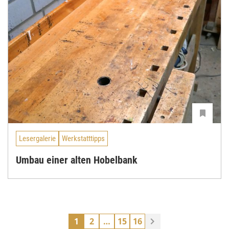
Lesergalerie
Werkstatttipps
Umbau einer alten Hobelbank
1
2
…
15
16