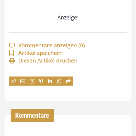
s
Anzeige:
p
a
n
Kommentare anzeigen
(0)
n
Artikel speichern
e
Diesen Artikel drucken
:
7
4
,
0
Kommentare
0
€