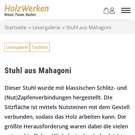
Z
u
m
I
Startseite
»
Lesergalerie
»
Stuhl aus Mahagoni
n
h
a
Lesergalerie
Tischlern
l
t
s
p
Stuhl aus Mahagoni
r
i
Dieser Stuhl wurde mit klassischen Schlitz- und
n
g
(Nut)Zapfenverbindungen hergestellt. DIe
e
Sitzfläche ist mittels Nutsteinen mit dem Gestell
n
verbunden, sodass das Holz arbeiten kann. Die
größte Herausforderung waren dabei die vielen