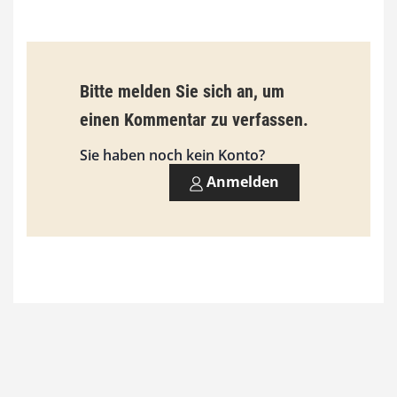
b
i
s
Bitte melden Sie sich an, um
9
einen Kommentar zu verfassen.
3
Sie haben noch kein Konto?
,
Anmelden
0
0
€