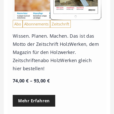
Abo
Abonnements
Zeitschrift
Wissen. Planen. Machen. Das ist das
Motto der Zeitschrift HolzWerken, dem
Magazin für den Holzwerker.
Zeitschriftenabo HolzWerken gleich
hier bestellen!
P
74,00
€
–
93,00
€
r
e
Mehr Erfahren
i
s