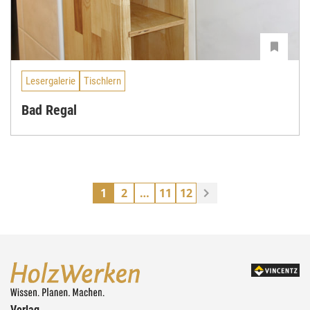
Lesergalerie
Tischlern
Bad Regal
1
2
…
11
12
Verlag