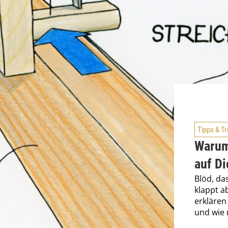
Tipps & Tr
Warum
auf D
Blöd, da
klappt ab
erklären 
und wie 