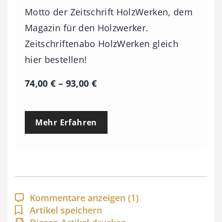
Motto der Zeitschrift HolzWerken, dem
Magazin für den Holzwerker.
Zeitschriftenabo HolzWerken gleich
hier bestellen!
P
74,00
€
–
93,00
€
r
e
Mehr Erfahren
i
s
s
p
a
Kommentare anzeigen
(1)
n
Artikel speichern