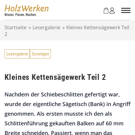
Z
u
m
I
Startseite
»
Lesergalerie
»
Kleines Kettensägewerk Teil
n
2
h
a
l
Lesergalerie
Sonstiges
t
s
p
r
Kleines Kettensägewerk Teil 2
i
n
Nachdem der Schiebeschlitten gefertigt war,
g
e
wurde der eigentliche Sägetisch (Bank) in Angriff
n
genommen. Als ersten musste ich den als
Schlittenführung gekauften Balken auf 60 mm
Breite schneiden. Passiert, wenn man das