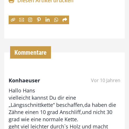
Diesen Artikel drucken
n
e
:
7
4
,
Kommentare
0
0
Konhaeuser
Vor 10 Jahren
€
Hallo Hans
b
vielleicht kannst Du dir eine
i
„Längsschnittkette“ beschaffen,da haben die
Zähne einen 10 grad Anschliff,und nicht 30
s
grad wie eine normale Kette.
9
geht viel leichter durch`s Holz und macht