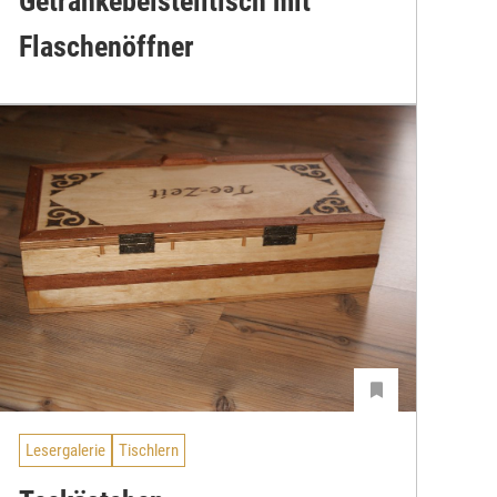
Getränkebeistelltisch mit
Flaschenöffner
Lesergalerie
Tischlern