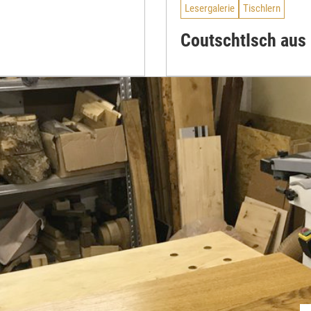
Lesergalerie
Tischlern
CoutschtIsch au