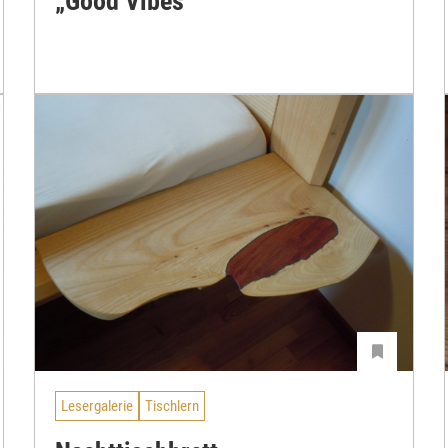
„Good Vibes“
Lesergalerie
Tischlern