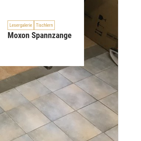
Lesergalerie
Tischlern
Moxon Spannzange