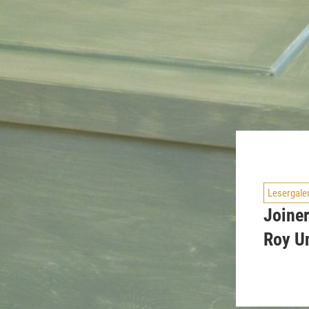
Lesergale
Joiner
Roy Un