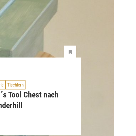
rie
Tischlern
´s Tool Chest nach
derhill