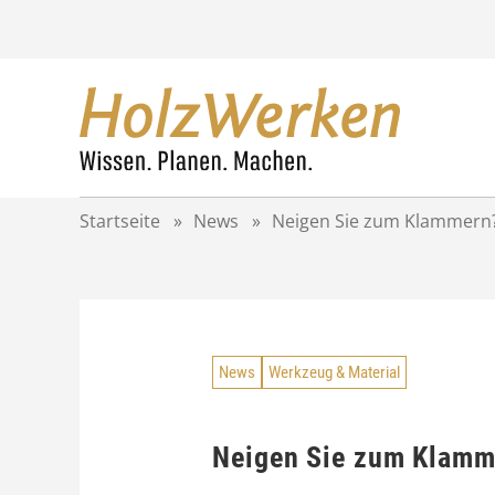
Z
u
m
I
n
h
a
l
t
Startseite
»
News
»
Neigen Sie zum Klammern
s
p
r
i
n
g
News
Werkzeug & Material
e
n
Neigen Sie zum Klamm