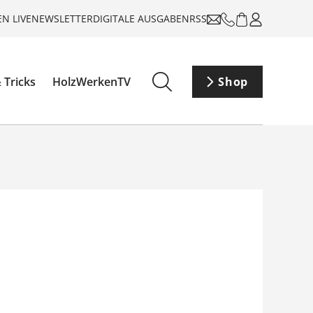
N LIVE
NEWSLETTER
DIGITALE AUSGABEN
RSS
 Tricks
HolzWerkenTV
Shop