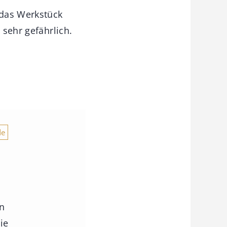
 das Werkstück
 sehr gefährlich.
de
en
ie