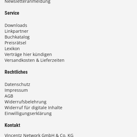
Newsletteranmeldung
9
3
Service
,
Downloads
0
Linkpartner
Buchkatalog
0
Preisrätsel
Lexikon
Verträge hier kündigen
Versandkosten & Lieferzeiten
€
Rechtliches
Datenschutz
Impressum
AGB
Widerrufsbelehrung
Widerruf für digitale Inhalte
Einwilligungserklärung
Kontakt
Vincentz Network GmbH & Co. KG