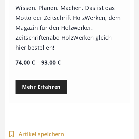
Wissen. Planen. Machen. Das ist das
Motto der Zeitschrift HolzWerken, dem
Magazin für den Holzwerker.
Zeitschriftenabo HolzWerken gleich
hier bestellen!
P
74,00
€
–
93,00
€
r
e
Mehr Erfahren
i
s
s
p
a
Artikel speichern