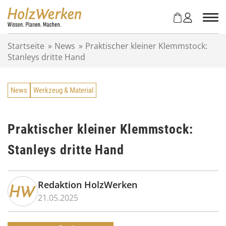
Z
u
m
I
Startseite
»
News
»
Praktischer kleiner Klemmstock:
n
Stanleys dritte Hand
h
a
l
News
Werkzeug & Material
t
s
p
r
Praktischer kleiner Klemmstock:
i
Stanleys dritte Hand
n
g
e
n
Redaktion HolzWerken
21.05.2025