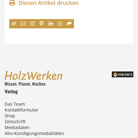
n
Diesen Artikel drucken
n
e
:
7
4
,
0
0
Verlag
€
Das Team
Kontaktformular
b
Shop
i
Zeitschrift
Mediadaten
s
Abo-Kündigungsmodalitäten