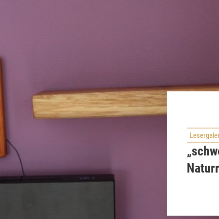
Lesergale
„schw
Natur