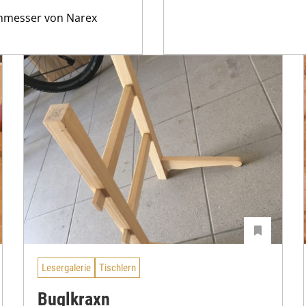
iehmesser von Narex
Lesergalerie
Tischlern
Buglkraxn