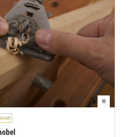
kstatt
hobel