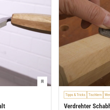
Tipps & Tricks
Tischlern
Wer
lt
Verdrehter Schab