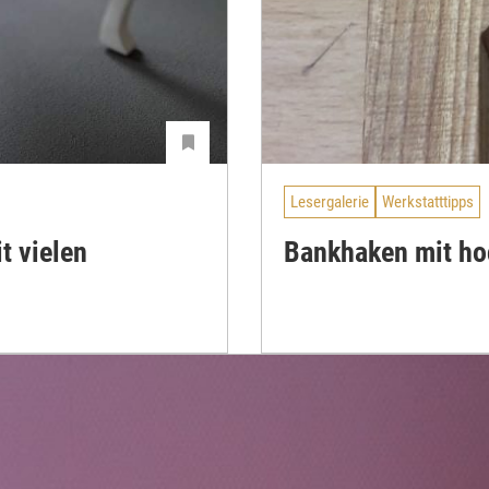
Lesergalerie
Werkstatttipps
t vielen
Bankhaken mit ho