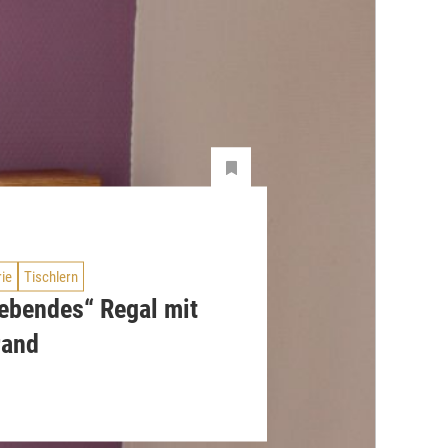
rie
Tischlern
ebendes“ Regal mit
rand