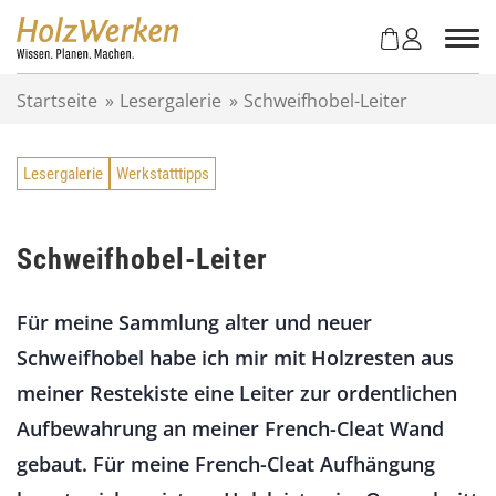
Z
u
m
I
Startseite
»
Lesergalerie
»
Schweifhobel-Leiter
n
h
a
Lesergalerie
Werkstatttipps
l
t
s
p
Schweifhobel-Leiter
r
i
Für meine Sammlung alter und neuer
n
g
Schweifhobel habe ich mir mit Holzresten aus
e
meiner Restekiste eine Leiter zur ordentlichen
n
Aufbewahrung an meiner French-Cleat Wand
gebaut. Für meine French-Cleat Aufhängung