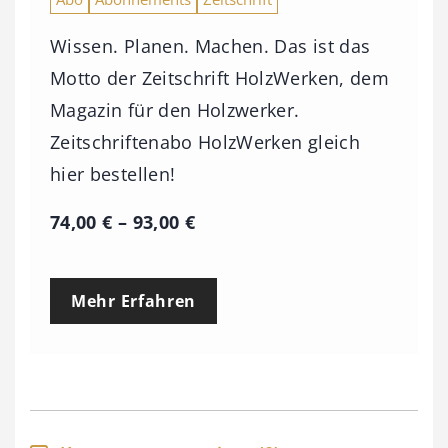
Wissen. Planen. Machen. Das ist das
Motto der Zeitschrift HolzWerken, dem
Magazin für den Holzwerker.
Zeitschriftenabo HolzWerken gleich
hier bestellen!
P
74,00
€
–
93,00
€
r
e
Mehr Erfahren
i
s
s
p
a