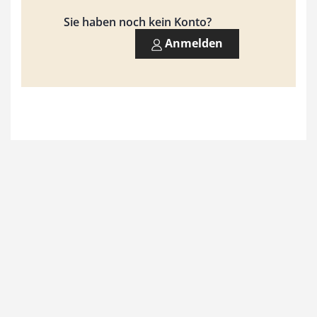
9
Sie haben noch kein Konto?
3
Anmelden
,
0
0
€