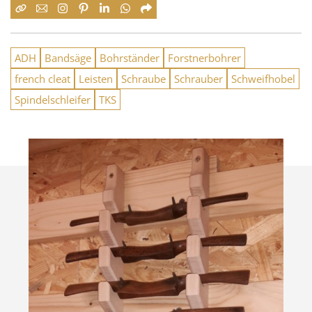
ADH
Bandsäge
Bohrständer
Forstnerbohrer
french cleat
Leisten
Schraube
Schrauber
Schweifhobel
Spindelschleifer
TKS