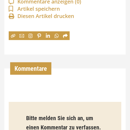
Kommentare anzeigen
(0)
n
Artikel speichern
Diesen Artikel drucken
n
e
:
7
4
,
Kommentare
0
0
€
b
Bitte melden Sie sich an, um
i
einen Kommentar zu verfassen.
s