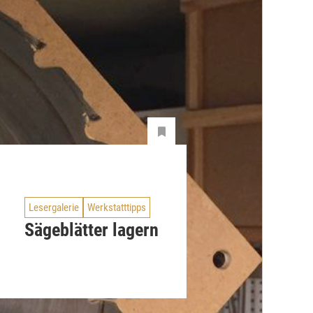
Lesergalerie
Werkstatttipps
Sägeblätter lagern