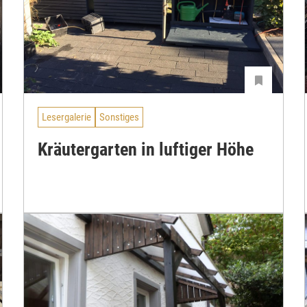
Lesergalerie
Sonstiges
Kräutergarten in luftiger Höhe