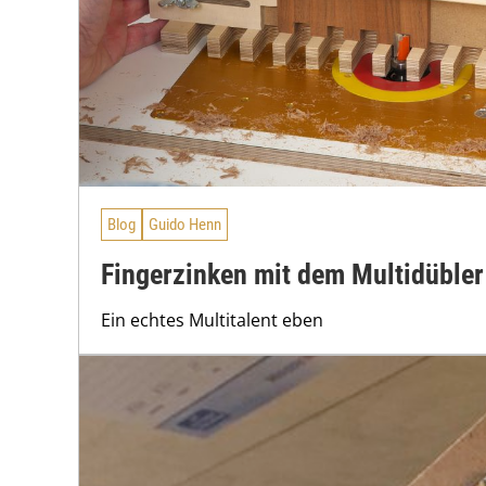
Blog
Guido Henn
Fingerzinken mit dem Multidübler
Ein echtes Multitalent eben