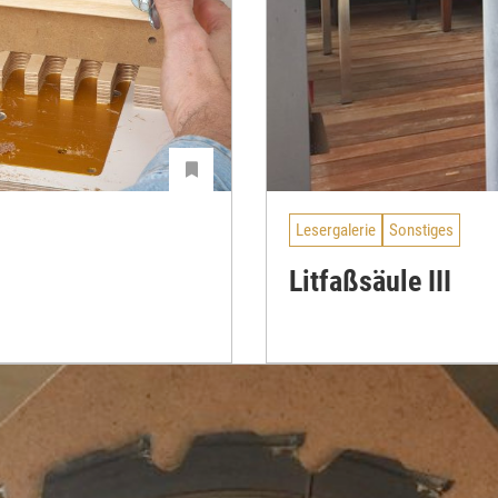
Lesergalerie
Sonstiges
Litfaßsäule III