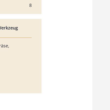
8
Werkzeug
räse,