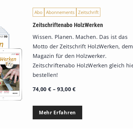
Abo
Abonnements
Zeitschrift
Zeitschriftenabo HolzWerken
Wissen. Planen. Machen. Das ist das
Motto der Zeitschrift HolzWerken, de
Magazin für den Holzwerker.
Zeitschriftenabo HolzWerken gleich hi
bestellen!
P
74,00
€
–
93,00
€
r
e
Mehr Erfahren
i
s