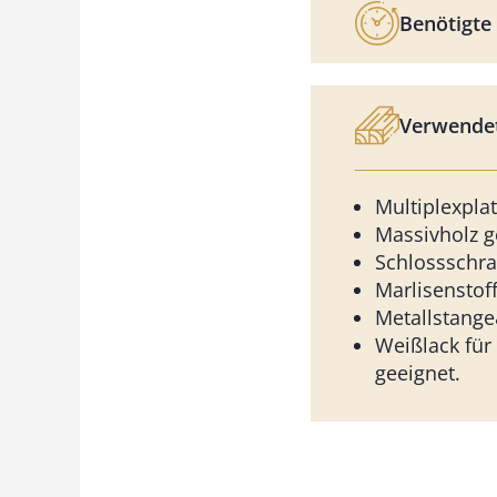
Benötigte 
Verwendet
Multiplexpl
Massivholz 
Schlossschr
Marlisenstof
Metallstang
Weißlack für
geeignet.