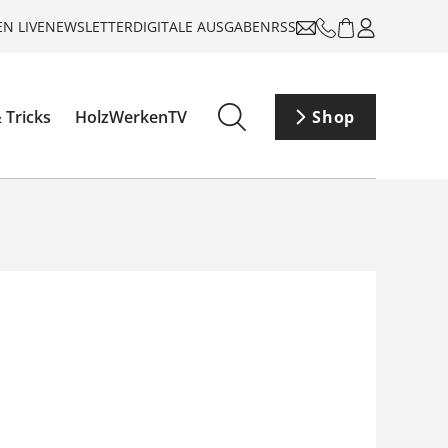
N LIVE
NEWSLETTER
DIGITALE AUSGABEN
RSS
 Tricks
HolzWerkenTV
Shop