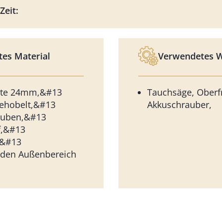
Zeit:
es Material
Verwendetes 
atte 24mm,&#13
Tauchsäge, Oberf
gehobelt,&#13
Akkuschrauber,
auben,&#13
f,&#13
e&#13
 den Außenbereich