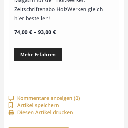
Magazin für den Holzwerker.
Zeitschriftenabo HolzWerken gleich
hier bestellen!
P
74,00
€
–
93,00
€
r
e
Mehr Erfahren
i
s
s
p
a
Kommentare anzeigen
(0)
n
Artikel speichern
Diesen Artikel drucken
n
e