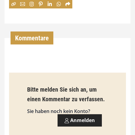
:
7
4
,
Kommentare
0
0
€
b
Bitte melden Sie sich an, um
i
einen Kommentar zu verfassen.
s
9
Sie haben noch kein Konto?
3
Anmelden
,