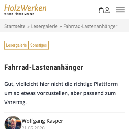
Z
u
m
I
Startseite
»
Lesergalerie
»
Fahrrad-Lastenanhänger
n
h
a
Lesergalerie
Sonstiges
l
t
s
p
Fahrrad-Lastenanhänger
r
i
Gut, vielleicht hier nicht die richtige Plattform
n
g
um so etwas vorzustellen, aber passend zum
e
Vatertag.
n
Wolfgang Kasper
21.05.2020