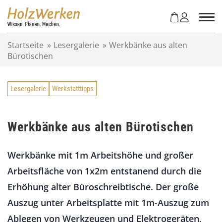
Z
u
m
I
Startseite
»
Lesergalerie
»
Werkbänke aus alten
n
Bürotischen
h
a
l
Lesergalerie
Werkstatttipps
t
s
p
r
Werkbänke aus alten Bürotischen
i
n
Werkbänke mit 1m Arbeitshöhe und großer
g
e
Arbeitsfläche von 1x2m entstanend durch die
n
Erhöhung alter Büroschreibtische. Der große
Auszug unter Arbeitsplatte mit 1m-Auszug zum
Ablegen von Werkzeugen und Elektrogeräten,