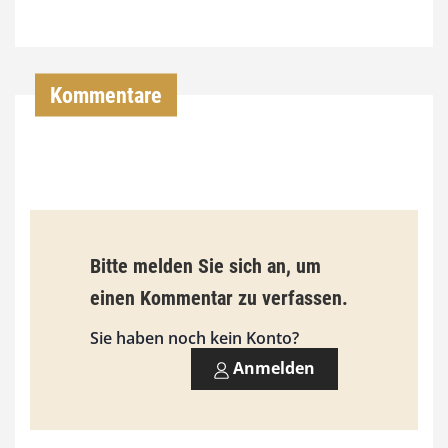
7
4
,
Kommentare
0
0
€
b
Bitte melden Sie sich an, um
i
einen Kommentar zu verfassen.
s
9
Sie haben noch kein Konto?
3
Anmelden
,
0