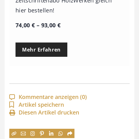
Zeitschriftenabo HolzWerken gleich
hier bestellen!
P
74,00
€
–
93,00
€
r
e
Mehr Erfahren
i
s
s
p
a
Kommentare anzeigen
(0)
n
Artikel speichern
Diesen Artikel drucken
n
e
: