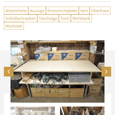
Arbeitshöhe
Auszüge
Dreischichtplatte
leim
Oberfräse
Schloßschrauben
Tauchsäge
Tisch
Werkbank
Werkstatt