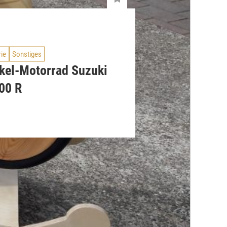
rie
Sonstiges
kel-Motorrad Suzuki
00 R