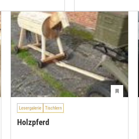
Lesergalerie
Tischlern
Holzpferd