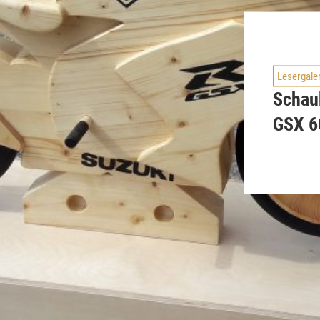
Lesergale
Schau
GSX 6