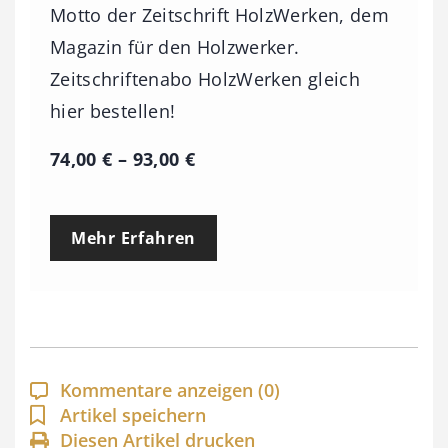
Motto der Zeitschrift HolzWerken, dem
Magazin für den Holzwerker.
Zeitschriftenabo HolzWerken gleich
hier bestellen!
P
74,00
€
–
93,00
€
r
e
Mehr Erfahren
i
s
s
p
a
Kommentare anzeigen
(0)
n
Artikel speichern
Diesen Artikel drucken
n