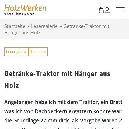
Z
u
m
I
Startseite
»
Lesergalerie
»
Getränke-Traktor mit
n
Hänger aus Holz
h
a
l
Lesergalerie
Tischlern
t
s
p
r
Getränke-Traktor mit Hänger aus
i
Holz
n
g
e
Angefangen habe ich mit dem Traktor, ein Brett
n
was ich von Dachdeckern ergattern konnte war
die Grundlage 22 mm dick. als Vorgabe waren 2