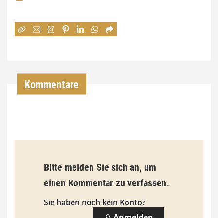
e
:
7
4
,
Kommentare
0
0
€
b
Bitte melden Sie sich an, um
i
einen Kommentar zu verfassen.
s
9
Sie haben noch kein Konto?
3
Anmelden