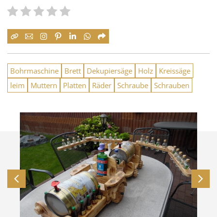
Bohrmaschine
Brett
Dekupiersäge
Holz
Kreissäge
leim
Muttern
Platten
Räder
Schraube
Schrauben