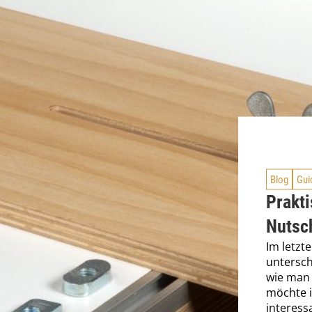
Blog
Gui
Prakti
Nutsc
Im letzt
untersch
wie man 
möchte i
interess