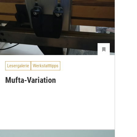
Lesergalerie
Werkstatttipps
Mufta-Variation