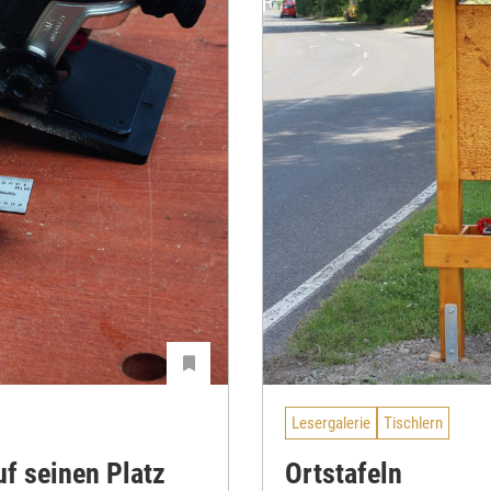
Lesergalerie
Tischlern
f seinen Platz
Ortstafeln