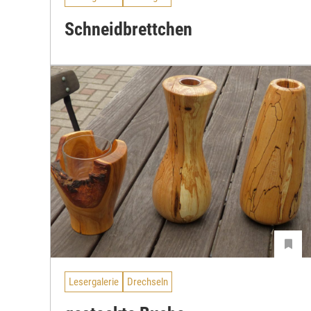
Schneidbrettchen
Lesergalerie
Drechseln