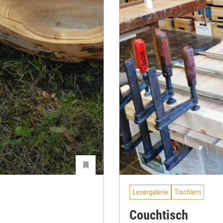
Lesergalerie
Tischlern
Couchtisch