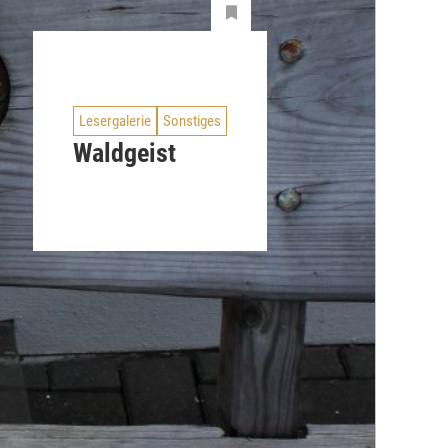
Lesergalerie
Sonstiges
Waldgeist