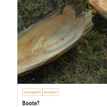
Lesergalerie
Sonstiges
Boote?