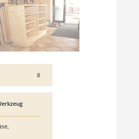
8
Werkzeug
äse,