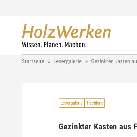
Z
u
m
I
n
h
a
l
t
Startseite
»
Lesergalerie
»
Gezinkter Kasten au
s
p
r
i
n
g
Lesergalerie
Tischlern
e
n
Gezinkter Kasten aus 