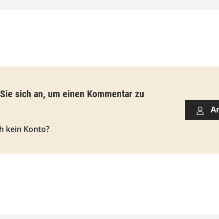
0
€
b
i
s
 Sie sich an, um einen Kommentar zu
9
A
3
h kein Konto?
,
0
0
€