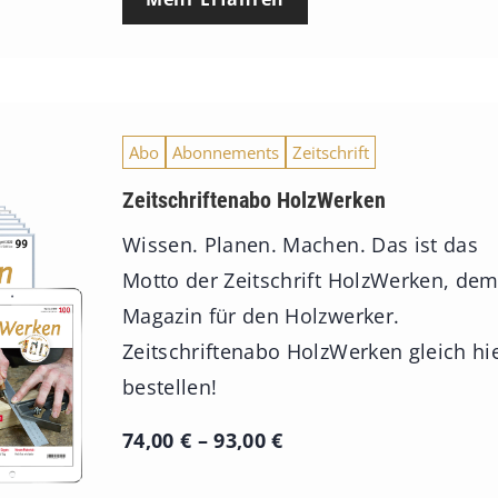
Abo
Abonnements
Zeitschrift
Zeitschriftenabo HolzWerken
Wissen. Planen. Machen. Das ist das
Motto der Zeitschrift HolzWerken, de
Magazin für den Holzwerker.
Zeitschriftenabo HolzWerken gleich hi
bestellen!
P
74,00
€
–
93,00
€
r