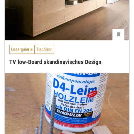
Lesergalerie
Tischlern
TV low-Board skandinavisches Design