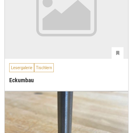
Lesergalerie
Tischlern
Eckumbau