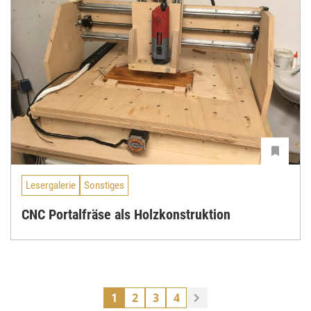
Lesergalerie
Sonstiges
CNC Portalfräse als Holzkonstruktion
1
2
3
4