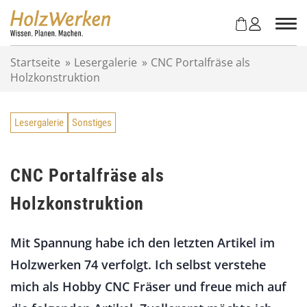
Z
u
m
I
Startseite
»
Lesergalerie
»
CNC Portalfräse als
n
Holzkonstruktion
h
a
l
Lesergalerie
Sonstiges
t
s
p
r
CNC Portalfräse als
i
Holzkonstruktion
n
g
e
Mit Spannung habe ich den letzten Artikel im
n
Holzwerken 74 verfolgt. Ich selbst verstehe
mich als Hobby CNC Fräser und freue mich auf