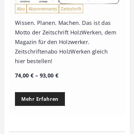
Abo
Abonnements
Zeitschrift
Wissen. Planen. Machen. Das ist das
Motto der Zeitschrift HolzWerken, dem
Magazin für den Holzwerker.
Zeitschriftenabo HolzWerken gleich
hier bestellen!
P
74,00
€
–
93,00
€
r
e
Mehr Erfahren
i
s
s
p