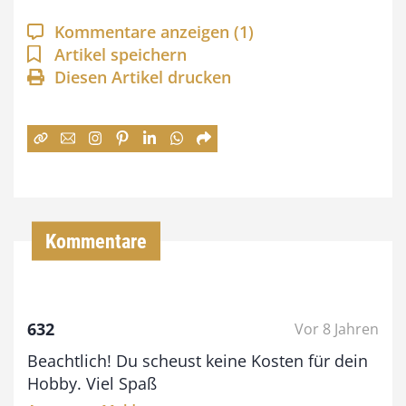
a
Kommentare anzeigen
(1)
n
Artikel speichern
Diesen Artikel drucken
n
e
:
7
4
,
Kommentare
0
0
632
Vor 8 Jahren
€
Beachtlich! Du scheust keine Kosten für dein
b
Hobby. Viel Spaß
i