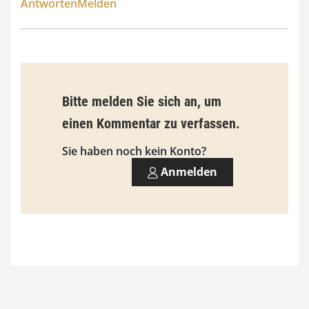
Antworten
Melden
s
9
3
,
Bitte melden Sie sich an, um
0
einen Kommentar zu verfassen.
0
Sie haben noch kein Konto?
Anmelden
€