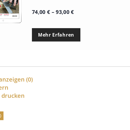
P
74,00
€
–
93,00
€
r
e
Mehr Erfahren
i
s
s
p
a
anzeigen
(0)
n
ern
l drucken
n
e
:
7