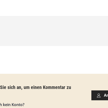
4
,
0
0
€
b
i
s
9
3
,
 Sie sich an, um einen Kommentar zu
0
A
0
h kein Konto?