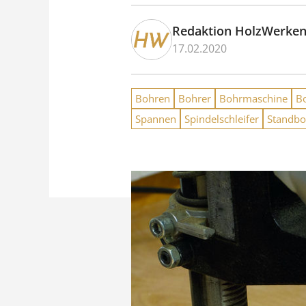
Redaktion HolzWerke
17.02.2020
Bohren
Bohrer
Bohrmaschine
B
Spannen
Spindelschleifer
Standbo