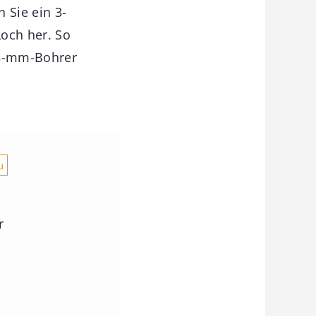
 Sie ein 3-
Loch her. So
 3-mm-Bohrer
u
r
.