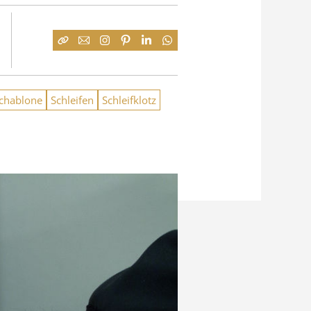
chablone
Schleifen
Schleifklotz