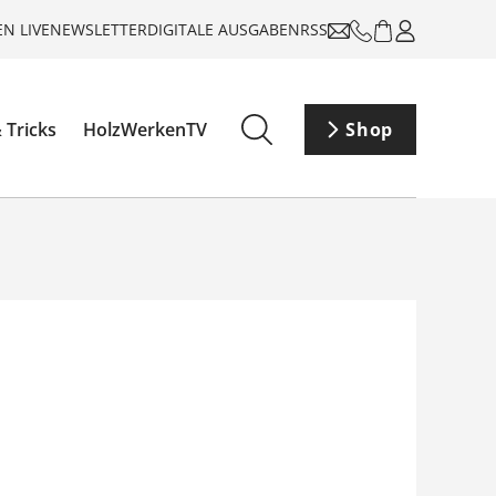
N LIVE
NEWSLETTER
DIGITALE AUSGABEN
RSS
 Tricks
HolzWerkenTV
Shop