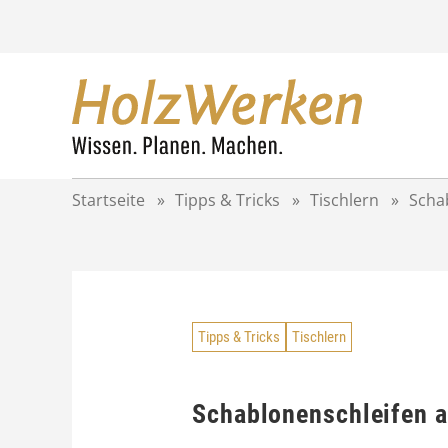
Z
u
m
I
n
h
a
l
t
Startseite
»
Tipps & Tricks
»
Tischlern
»
Scha
s
p
r
i
n
g
Tipps & Tricks
Tischlern
e
n
Schablonenschleifen 