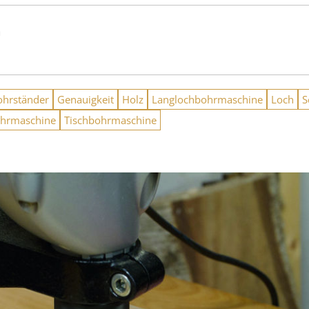
n
ohrständer
Genauigkeit
Holz
Langlochbohrmaschine
Loch
S
hrmaschine
Tischbohrmaschine