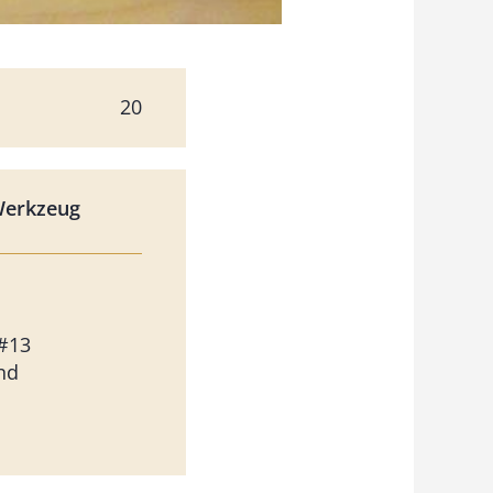
20
Werkzeug
#13
nd