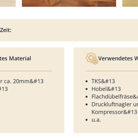
Zeit:
es Material
Verwendetes 
ter ca. 20mm&#13
TKS&#13
#13
Hobel&#13
Flachdübelfräse&
Druckluftnagler u
Kompressor&#13
u.a.