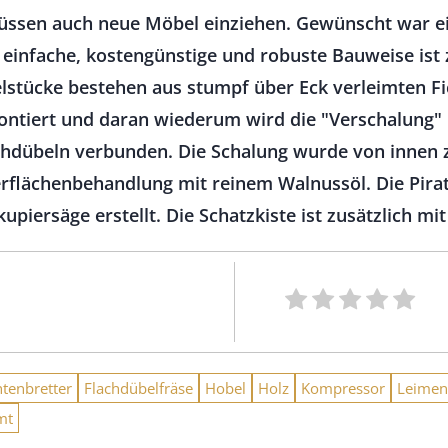
ssen auch neue Möbel einziehen. Gewünscht war ein
e einfache, kostengünstige und robuste Bauweise ist
belstücke bestehen aus stumpf über Eck verleimten F
ntiert und daran wiederum wird die "Verschalung" 
achdübeln verbunden. Die Schalung wurde von innen 
erflächenbehandlung mit reinem Walnussöl. Die Pira
iersäge erstellt. Die Schatzkiste ist zusätzlich mi
htenbretter
Flachdübelfräse
Hobel
Holz
Kompressor
Leimen
mt