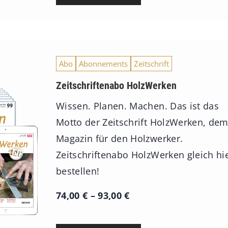
Abo
Abonnements
Zeitschrift
Zeitschriftenabo HolzWerken
Wissen. Planen. Machen. Das ist das
Motto der Zeitschrift HolzWerken, de
Magazin für den Holzwerker.
Zeitschriftenabo HolzWerken gleich hi
bestellen!
P
74,00
€
–
93,00
€
r
e