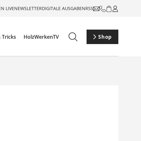
N LIVE
NEWSLETTER
DIGITALE AUSGABEN
RSS
 Tricks
HolzWerkenTV
Shop