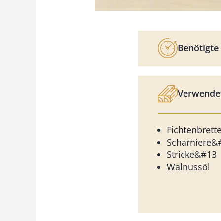
Benötigte 
Verwendet
Fichtenbret
Scharniere&
Stricke&#13
Walnussöl