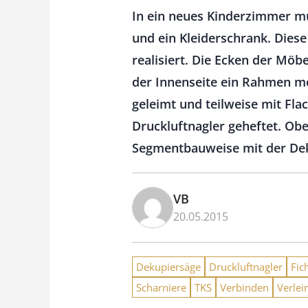
In ein neues Kinderzimmer mü
und ein Kleiderschrank. Dies
realisiert. Die Ecken der Mö
der Innenseite ein Rahmen mo
geleimt und teilweise mit Fl
Druckluftnagler geheftet. Ob
Segmentbauweise mit der Dekup
VB
20.05.2015
Dekupiersäge
Druckluftnagler
Fic
Scharniere
TKS
Verbinden
Verlei